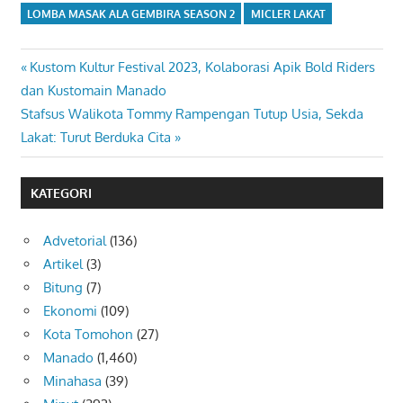
LOMBA MASAK ALA GEMBIRA SEASON 2
MICLER LAKAT
Previous
Kustom Kultur Festival 2023, Kolaborasi Apik Bold Riders
Navigasi
Post:
dan Kustomain Manado
pos
Next
Stafsus Walikota Tommy Rampengan Tutup Usia, Sekda
Post:
Lakat: Turut Berduka Cita
KATEGORI
Advetorial
(136)
Artikel
(3)
Bitung
(7)
Ekonomi
(109)
Kota Tomohon
(27)
Manado
(1,460)
Minahasa
(39)