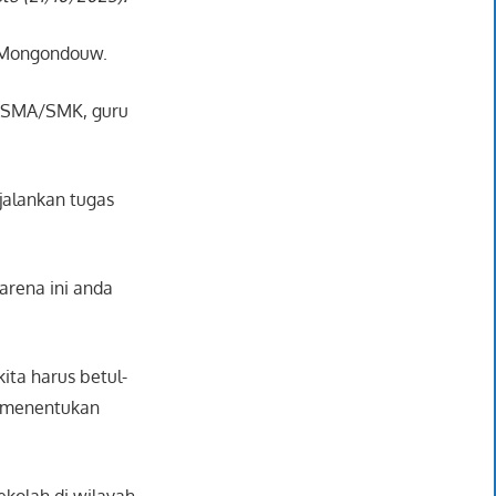
g Mongondouw.
a SMA/SMK, guru
alankan tugas
arena ini anda
ita harus betul-
ni menentukan
kolah di wilayah