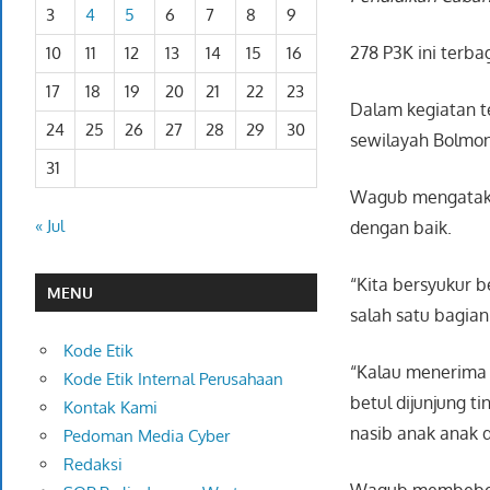
3
4
5
6
7
8
9
278 P3K ini terb
10
11
12
13
14
15
16
17
18
19
20
21
22
23
Dalam kegiatan 
24
25
26
27
28
29
30
sewilayah Bolmo
31
Wagub mengataka
« Jul
dengan baik.
“Kita bersyukur 
MENU
salah satu bagian
Kode Etik
“Kalau menerima S
Kode Etik Internal Perusahaan
betul dijunjung t
Kontak Kami
nasib anak anak d
Pedoman Media Cyber
Redaksi
Wagub membeberka