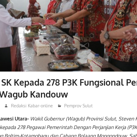
SK Kepada 278 P3K Fungsional Pe
n Wagub Kandouw
Redaksi Kabar-online
Pemprov Sulut
lawesi Utara-
Wakil Gubernur (Wagub) Provinsi Sulut, Steven
epada 278 Pegawai Pemerintah Dengan Perjanjian Kerja (P3K)
ng Boltim-Kotamobagu dan Cabang Bolaang Mongondouw, Sabt