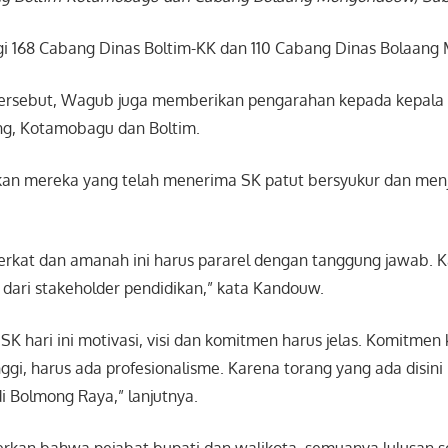
agi 168 Cabang Dinas Boltim-KK dan 110 Cabang Dinas Bolaan
tersebut, Wagub juga memberikan pengarahan kepada kepal
ng, Kotamobagu dan Boltim.
n mereka yang telah menerima SK patut bersyukur dan menj
berkat dan amanah ini harus pararel dengan tanggung jawab. K
 dari stakeholder pendidikan,” kata Kandouw.
K hari ini motivasi, visi dan komitmen harus jelas. Komitmen k
inggi, harus ada profesionalisme. Karena torang yang ada disi
i Bolmong Raya,” lanjutnya.
n bahwa pejabat bupati dan walikota, semuanya lulusan se