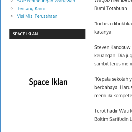
SOP Perlindungan Wartawan
Bumi Totabuan.
Tentang Kami
Visi Misi Perusahaan
“Ini bisa dibuktik
katanya.
SPACE IKLAN
Steven Kandouw j
keuangan. Dia jug
sambil terus men
“Kepala sekolah 
berbahaya. Harus 
memiliki kompeten
Turut hadir Wali
Boltim Sarifudin 