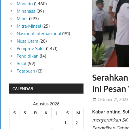
Manado
(1,460)
Minahasa
(39)
Minut
(293)
Mitra-Minsel
(25)
Nasional-Internasional
(191)
Nusa Utara
(20)
Pemprov Sulut
(1,471)
Pendidikan
(14)
Sulut
(59)
Totabuan
(13)
Serahkan 
Ini Pesa
CALENDAR
Oktober 21, 2023
Agustus 2026
Kabar-online, Su
S
S
R
K
J
S
M
menyerahkan SK k
1
2
Pendidikan Caba