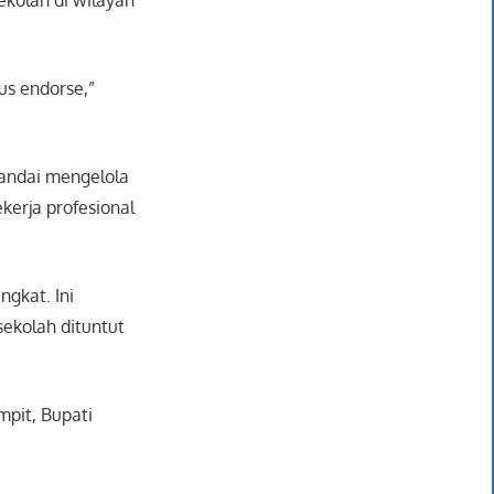
rus endorse,”
andai mengelola
kerja profesional
gkat. Ini
sekolah dituntut
pit, Bupati