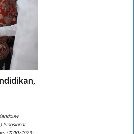
ndidikan,
 Kandouw
 fungsional
u (21/10/2023).