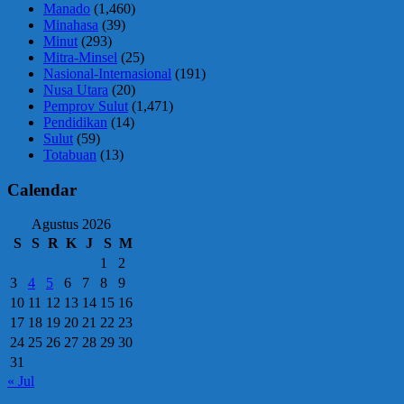
Manado
(1,460)
Minahasa
(39)
Minut
(293)
Mitra-Minsel
(25)
Nasional-Internasional
(191)
Nusa Utara
(20)
Pemprov Sulut
(1,471)
Pendidikan
(14)
Sulut
(59)
Totabuan
(13)
Calendar
Agustus 2026
S
S
R
K
J
S
M
1
2
3
4
5
6
7
8
9
10
11
12
13
14
15
16
17
18
19
20
21
22
23
24
25
26
27
28
29
30
31
« Jul