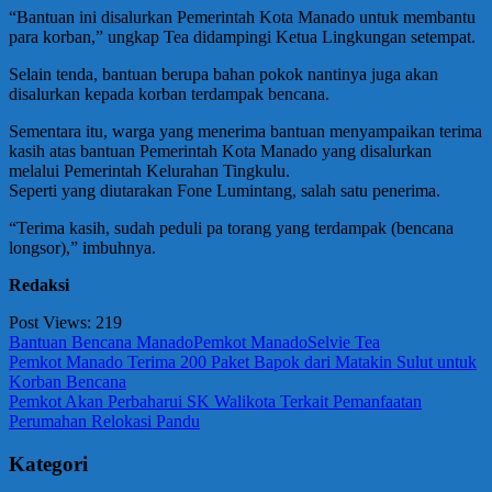
“Bantuan ini disalurkan Pemerintah Kota Manado untuk membantu
para korban,” ungkap Tea didampingi Ketua Lingkungan setempat.
Selain tenda, bantuan berupa bahan pokok nantinya juga akan
disalurkan kepada korban terdampak bencana.
Sementara itu, warga yang menerima bantuan menyampaikan terima
kasih atas bantuan Pemerintah Kota Manado yang disalurkan
melalui Pemerintah Kelurahan Tingkulu.
Seperti yang diutarakan Fone Lumintang, salah satu penerima.
“Terima kasih, sudah peduli pa torang yang terdampak (bencana
longsor),” imbuhnya.
Redaksi
Post Views:
219
Bantuan Bencana Manado
Pemkot Manado
Selvie Tea
Navigasi
Previous
Pemkot Manado Terima 200 Paket Bapok dari Matakin Sulut untuk
Post:
Korban Bencana
pos
Next
Pemkot Akan Perbaharui SK Walikota Terkait Pemanfaatan
Post:
Perumahan Relokasi Pandu
Kategori