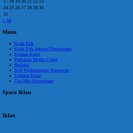
17
18
19
20
21
22
23
24
25
26
27
28
29
30
31
« Jul
Menu
Kode Etik
Kode Etik Internal Perusahaan
Kontak Kami
Pedoman Media Cyber
Redaksi
SOP Perlindungan Wartawan
Tentang Kami
Visi Misi Perusahaan
Space Iklan
Iklan