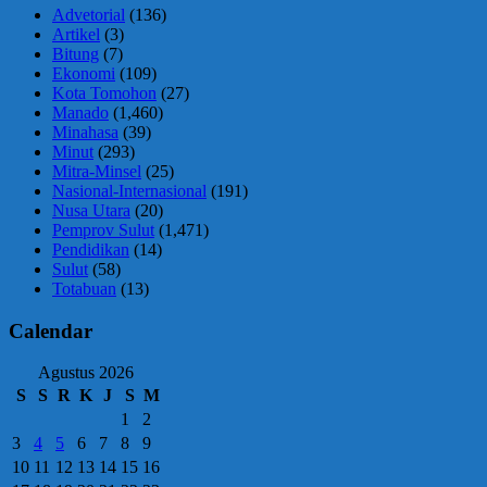
Advetorial
(136)
Artikel
(3)
Bitung
(7)
Ekonomi
(109)
Kota Tomohon
(27)
Manado
(1,460)
Minahasa
(39)
Minut
(293)
Mitra-Minsel
(25)
Nasional-Internasional
(191)
Nusa Utara
(20)
Pemprov Sulut
(1,471)
Pendidikan
(14)
Sulut
(58)
Totabuan
(13)
Calendar
Agustus 2026
S
S
R
K
J
S
M
1
2
3
4
5
6
7
8
9
10
11
12
13
14
15
16