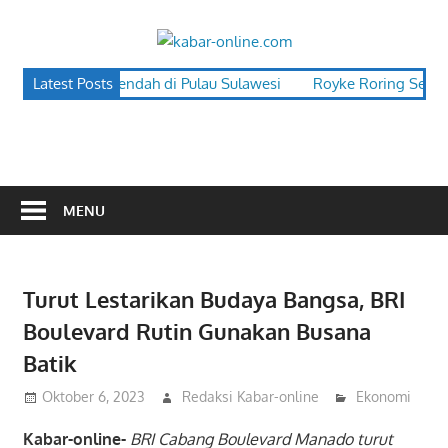
Skip
to
kabar-
content
terpercaya
ulut Turun, Terendah di Pulau Sulawesi
Latest Posts
Royke Roring Serap As
online.co
dalam
mengabarkan
MENU
Turut Lestarikan Budaya Bangsa, BRI
Boulevard Rutin Gunakan Busana
Batik
Oktober 6, 2023
Redaksi Kabar-online
Ekonomi
Kabar-online-
BRI Cabang Boulevard Manado turut