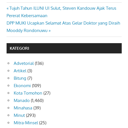
Previous
Tujuh Tahun ILUNI UI Sulut, Steven Kandouw Ajak Terus
Navigasi
Post:
Pererat Kebersamaan
pos
Next
DPP MUKI Ucapkan Selamat Atas Gelar Doktor yang Diraih
Post:
Mooddy Rondonuwu
KATEGORI
Advetorial
(136)
Artikel
(3)
Bitung
(7)
Ekonomi
(109)
Kota Tomohon
(27)
Manado
(1,460)
Minahasa
(39)
Minut
(293)
Mitra-Minsel
(25)