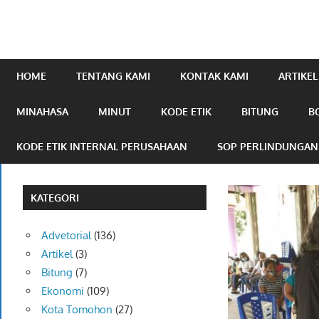
mengabarkan
online.com
HOME
TENTANG KAMI
KONTAK KAMI
ARTIKEL
MINAHASA
MINUT
KODE ETIK
BITUNG
B
KODE ETIK INTERNAL PERUSAHAAN
SOP PERLINDUNGA
KATEGORI
Advetorial
(136)
Artikel
(3)
Bitung
(7)
Ekonomi
(109)
Kota Tomohon
(27)