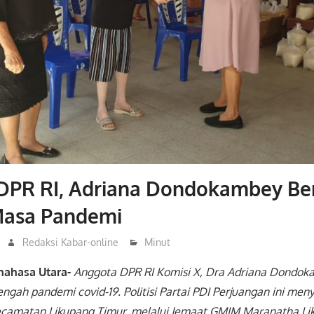
DPR RI, Adriana Dondokambey Be
 Masa Pandemi
Redaksi Kabar-online
Minut
nahasa Utara-
Anggota DPR RI Komisi X, Dra Adriana Dondok
tengah pandemi covid-19. Politisi Partai PDI Perjuangan ini me
camatan Likupang Timur, melalui Jemaat GMIM Maranatha Li