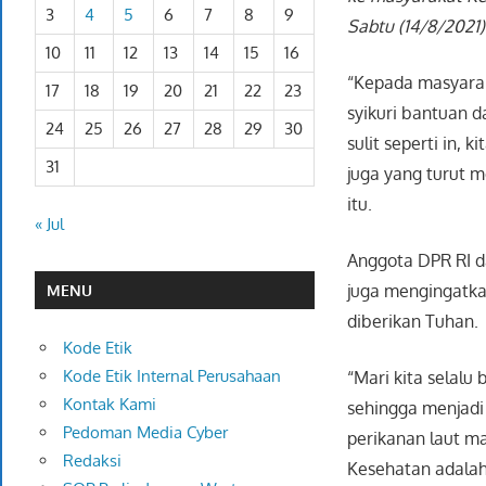
3
4
5
6
7
8
9
Sabtu (14/8/2021)
10
11
12
13
14
15
16
“Kepada masyarak
17
18
19
20
21
22
23
syikuri bantuan 
24
25
26
27
28
29
30
sulit seperti in,
31
juga yang turut 
itu.
« Jul
Anggota DPR RI d
juga mengingatkan
MENU
diberikan Tuhan.
Kode Etik
Kode Etik Internal Perusahaan
“Mari kita selalu
Kontak Kami
sehingga menjadi
Pedoman Media Cyber
perikanan laut ma
Redaksi
Kesehatan adalah 