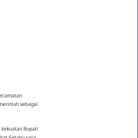
 Kecamatan
merintah sebagai
a kekuatan Bupati
kat Setahu saya,