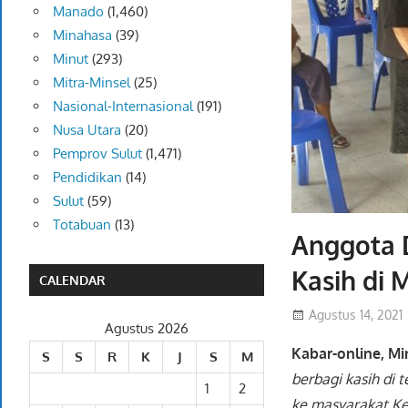
Manado
(1,460)
Minahasa
(39)
Minut
(293)
Mitra-Minsel
(25)
Nasional-Internasional
(191)
Nusa Utara
(20)
Pemprov Sulut
(1,471)
Pendidikan
(14)
Sulut
(59)
Totabuan
(13)
Anggota 
Kasih di
CALENDAR
Agustus 14, 2021
Agustus 2026
Kabar-online, Mi
S
S
R
K
J
S
M
berbagi kasih di 
1
2
ke masyarakat Ke