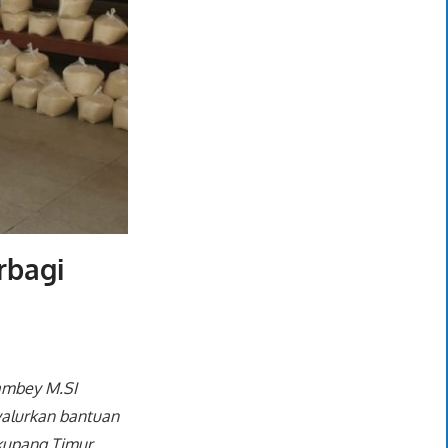
rbagi
ambey M.SI
nyalurkan bantuan
kupang Timur,