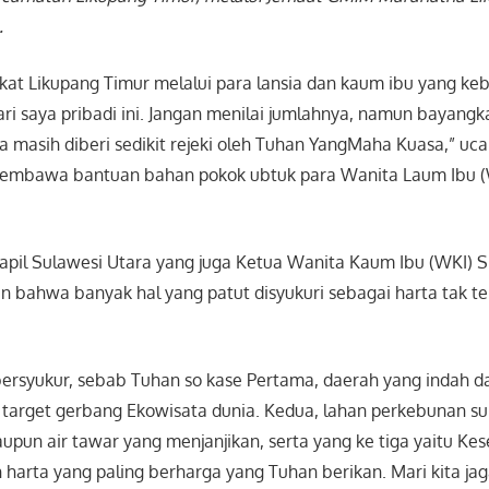
.
at Likupang Timur melalui para lansia dan kaum ibu yang keb
dari saya pribadi ini. Jangan menilai jumlahnya, namun bayan
 kita masih diberi sedikit rejeki oleh Tuhan YangMaha Kuasa,” u
membawa bantuan bahan pokok ubtuk para Wanita Laum Ibu (W
apil Sulawesi Utara yang juga Ketua Wanita Kaum Ibu (WKI) S
 bahwa banyak hal yang patut disyukuri sebagai harta tak ter
 bersyukur, sebab Tuhan so kase Pertama, daerah yang indah d
 target gerbang Ekowisata dunia. Kedua, lahan perkebunan su
upun air tawar yang menjanjikan, serta yang ke tiga yaitu Ke
harta yang paling berharga yang Tuhan berikan. Mari kita jaga