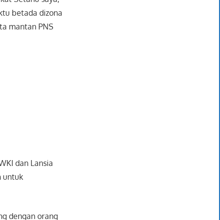
ktu betada dizona
kata mantan PNS
 WKI dan Lansia
 untuk
sung dengan orang