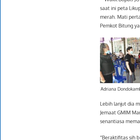
saat ini peta Li
merah. Mati pert
Pemkot Bitung yan
Adriana Dondokamb
Lebih lanjut dia
Jemaat GMIM Mar
senantiasa memak
“Beraktifitas sih