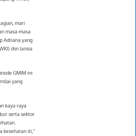
agian, mari
gkan masa-masa
cap Adriana yang
KI) dsn lansia
inode GMIM ini
nilai yang
an kaya raya
bur serta sektor
sehatan.
 kesehatan iti,”