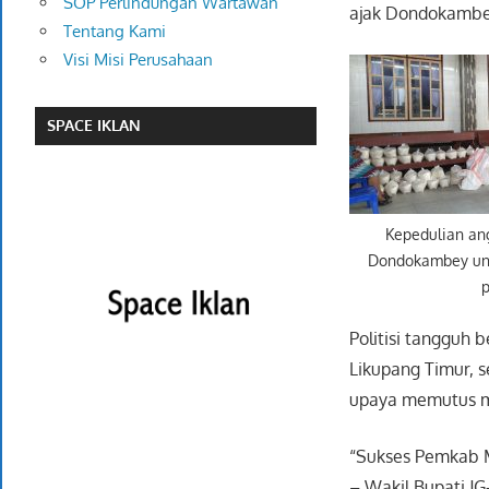
SOP Perlindungan Wartawan
ajak Dondokambe
Tentang Kami
Visi Misi Perusahaan
SPACE IKLAN
Kepedulian an
Dondokambey un
Politisi tangguh
Likupang Timur, 
upaya memutus ma
“Sukses Pemkab Mi
– Wakil Bupati J