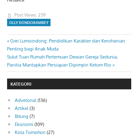
Post Views:
239
OLLY DONDOKAMBEY
Previous
Grei Lumoindong: Pendidikan Karakter dan Kerohanian
Navigasi
Post:
Penting bagi Anak Muda
pos
Next
Sulut Tuan Rumah Pertemuan Dewan Gereja Sedunia,
Post:
Panitia Mantapkan Persiapan Dipimpin Ketum Rio
KATEGORI
Advetorial
(136)
Artikel
(3)
Bitung
(7)
Ekonomi
(109)
Kota Tomohon
(27)