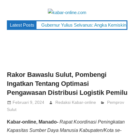
Skip
to
kabar-
content
terpercaya
Latest Posts
Gubernur Yulius Selvanus: Angka Kemiskinan Su
online.co
dalam
mengabarkan
Rakor Bawaslu Sulut, Pombengi
Ingatkan Tentang Optimasi
Pengawasan Distribusi Logistik Pemilu
Februari 9, 2024
Redaksi Kabar-online
Pemprov
Sulut
Kabar-online, Manado-
Rapat Koordinasi Peningkatan
Kapasitas Sumber Daya Manusia Kabupaten/Kota se-