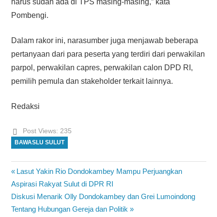
harus sudah ada di TPS masing-masing,” kata
Pombengi.
Dalam rakor ini, narasumber juga menjawab beberapa
pertanyaan dari para peserta yang terdiri dari perwakilan
parpol, perwakilan capres, perwakilan calon DPD RI,
pemilih pemula dan stakeholder terkait lainnya.
Redaksi
Post Views:
235
BAWASLU SULUT
Previous
Lasut Yakin Rio Dondokambey Mampu Perjuangkan
Navigasi
Post:
Aspirasi Rakyat Sulut di DPR RI
pos
Next
Diskusi Menarik Olly Dondokambey dan Grei Lumoindong
Post:
Tentang Hubungan Gereja dan Politik