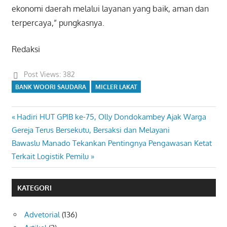
ekonomi daerah melalui layanan yang baik, aman dan
terpercaya,” pungkasnya.
Redaksi
Post Views:
382
BANK WOORI SAUDARA
MICLER LAKAT
Previous
Hadiri HUT GPIB ke-75, Olly Dondokambey Ajak Warga
Navigasi
Post:
Gereja Terus Bersekutu, Bersaksi dan Melayani
pos
Next
Bawaslu Manado Tekankan Pentingnya Pengawasan Ketat
Post:
Terkait Logistik Pemilu
KATEGORI
Advetorial
(136)