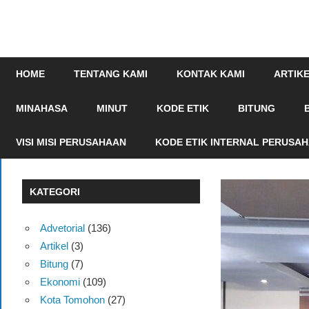
mengabarkan
online.com
HOME
TENTANG KAMI
KONTAK KAMI
ARTIK
MINAHASA
MINUT
KODE ETIK
BITUNG
VISI MISI PERUSAHAAN
KODE ETIK INTERNAL PERUSA
KATEGORI
Advetorial
(136)
Artikel
(3)
Bitung
(7)
Ekonomi
(109)
Kota Tomohon
(27)