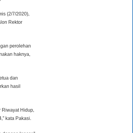
is (2/7/2020),
lon Rektor
ngan perolehan
unakan haknya,
Ketua dan
rkan hasil
r Riwayat Hidup,
,” kata Pakasi.