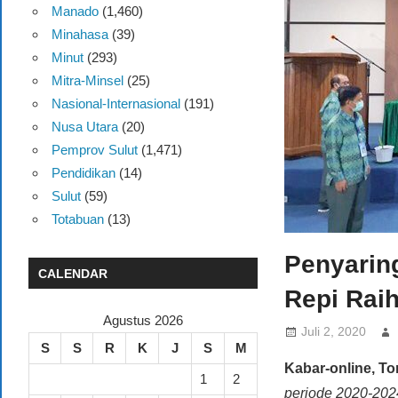
Manado
(1,460)
Minahasa
(39)
Minut
(293)
Mitra-Minsel
(25)
Nasional-Internasional
(191)
Nusa Utara
(20)
Pemprov Sulut
(1,471)
Pendidikan
(14)
Sulut
(59)
Totabuan
(13)
Penyarin
CALENDAR
Repi Raih
Agustus 2026
Juli 2, 2020
S
S
R
K
J
S
M
Kabar-online, T
1
2
periode 2020-2024