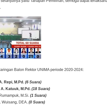
selanjutnya yaitu Tahapan Pemilihan, semoga dapat terlaksana
.
nyaringan Balon Rektor UNIMA periode 2020-2024:
 A. Repi, M.Pd.
(6 Suara)
e A. Katuuk, M.Pd.
(18 Suara)
 Rumampuk, M.Si.
(1 Suara)
R. Wuisang, DEA.
(0 Suara)