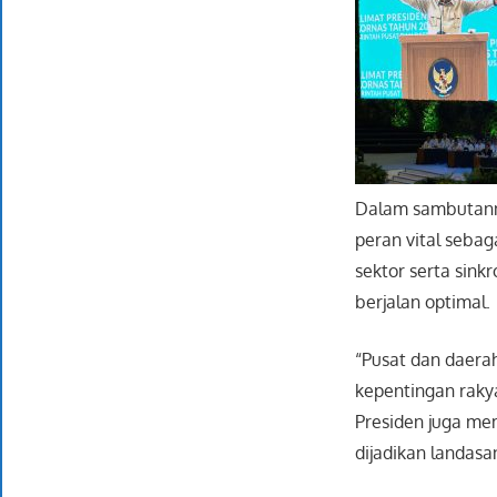
Dalam sambutann
peran vital sebag
sektor serta sink
berjalan optimal.
“Pusat dan daerah
kepentingan rakya
Presiden juga me
dijadikan landas