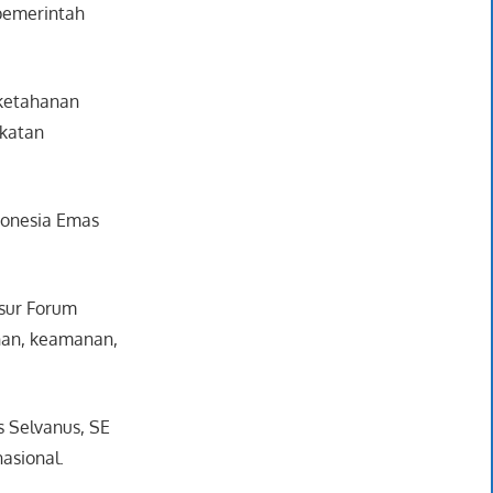
 pemerintah
 ketahanan
gkatan
donesia Emas
nsur Forum
han, keamanan,
s Selvanus, SE
asional.