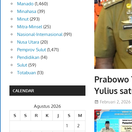
Manado
(1,460)
Minahasa
(39)
Minut
(293)
Mitra-Minsel
(25)
Nasional-Internasional
(191)
Nusa Utara
(20)
Pemprov Sulut
(1,471)
Pendidikan
(14)
Sulut
(59)
Totabuan
(13)
Prabowo 
Yulius s
CALENDAR
Februari 2, 2026
Agustus 2026
S
S
R
K
J
S
M
1
2