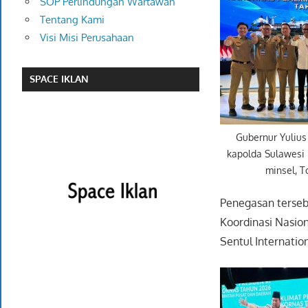
SOP Perlindungan Wartawan
Tentang Kami
Visi Misi Perusahaan
SPACE IKLAN
Gubernur Yulius
kapolda Sulawesi 
minsel, 
Penegasan terse
Koordinasi Nasio
Sentul Internatio