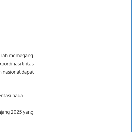
aerah memegang
oordinasi lintas
m nasional dapat
entasi pada
njang 2025 yang