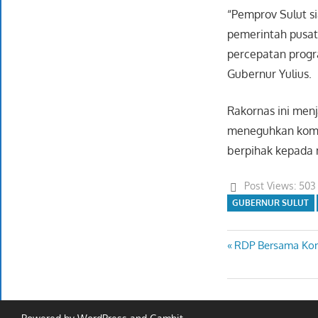
“Pemprov Sulut s
pemerintah pusat
percepatan progra
Gubernur Yulius.
Rakornas ini menj
meneguhkan komi
berpihak kepada 
Post Views:
503
GUBERNUR SULUT
Previous
RDP Bersama Komi
Navigasi
Post:
pos