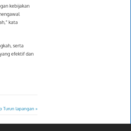
gan kebijakan
 mengawal
ah,” kata
gkah, serta
ang efektif dan
ap Turun lapangan