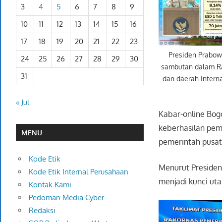
3
4
5
6
7
8
9
10
11
12
13
14
15
16
17
18
19
20
21
22
23
Presiden Prabo
24
25
26
27
28
29
30
sambutan dalam R
31
dan daerah Intern
« Jul
Kabar-online Bog
keberhasilan pem
MENU
pemerintah pusat
Kode Etik
Menurut Presiden,
Kode Etik Internal Perusahaan
menjadi kunci u
Kontak Kami
Pedoman Media Cyber
Redaksi