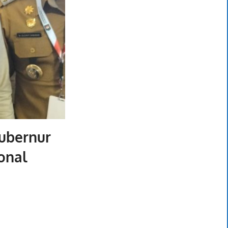
ubernur
onal